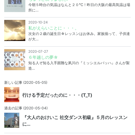
今朝５時台の気温はなんと２０℃！昨日の大阪の最高気温は場
所に…
2020-10-24
私がえらいことに・・・。
次女の２歳の誕生日☆レッスンはお休み。家族揃って、子供達
が大…
2020-07-27
６年越しの夢☆
知る人ぞ知る入手困難な夙川の『ミッシエルバッハ』さんが製
造…
新しい記事
(2020-05-05)
行ける予定だったのに・・・(T_T)
過去の記事
(2020-05-04)
『大人のおけいこ 社交ダンス初級』５月のレッスン
に…